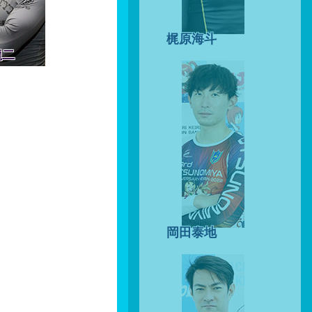
梶原海斗
龍二
岡田泰地