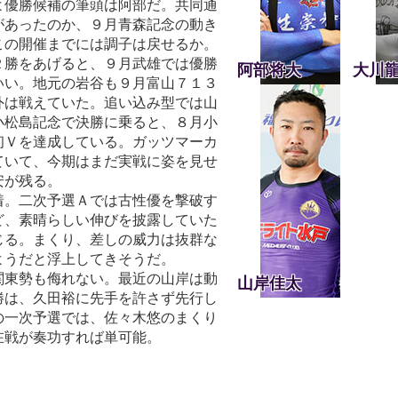
よ優勝候補の筆頭は阿部だ。共同通
があったのか、９月青森記念の動き
この開催までには調子は戻せるか。
２勝をあげると、９月武雄では優勝
阿部将大
大川
いい。地元の岩谷も９月富山７１３
外は戦えていた。追い込み型では山
小松島記念で決勝に乗ると、８月小
初Ｖを達成している。ガッツマーカ
ていて、今期はまだ実戦に姿を見せ
安が残る。
着。二次予選Ａでは古性優を撃破す
ど、素晴らしい伸びを披露していた
じる。まくり、差しの威力は抜群な
ようだと浮上してきそうだ。
関東勢も侮れない。最近の山岸は動
山岸佳太
勝は、久田裕に先手を許さず先行し
の一次予選では、佐々木悠のまくり
在戦が奏功すれば単可能。