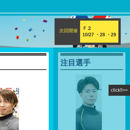
Ｆ２
次回開催
10/27 ・28 ・29
注目選手