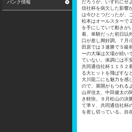
だろうが、いずれにせ
バンク情報
信社杯を病欠した影響
は今ひとつだったが、
松本はオールスターで
を手にしていて動きが
着、単騎だった初日以
口が差し脚好調。７月
田原では３連勝でＳ級
ーの大塚は欠場が続い
ていない。体調には不
共同通信社杯１１５２
る大ヒットを飛ばすな
大川龍二にも魅力を感
ので、展開がもつれる
山岸佳太、中田健太の
き軽快。９月松山の決
て準Ｖ、共同通信社杯
を差し切っている。自