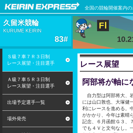
全国の競輪開催案内の
久留米競輪
FⅠ
KURUME KEIRIN
83#
10.
Ｓ級７車７Ｒ３日制
レース展望
レース展望・注目選手
Ａ級７車５Ｒ３日制
阿部将が軸に
レース展望・注目選手
自力型は阿部将大、
には山口敦也、大塚健
出場予定選手一覧
利にレースを進める。
がかかり、今年は素晴
場外発売
記念、６月函館Ｇ３、
でも４Ｖと文句なし。