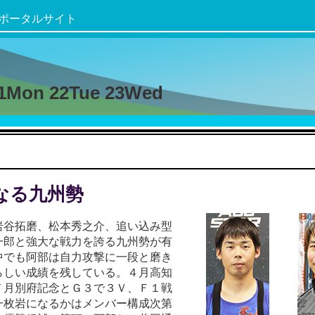
ポータルサイト
21Mon 22Tue 23Wed
なる九州勢
岩谷拓磨、松本秀之介、追い込み型
一郎と強大な戦力を誇る九州勢が有
中でも阿部は自力攻撃に一段と磨き
らしい成績を残している。４月高知
７月別府記念とＧ３で３Ｖ、Ｆ１戦
一枚岩になるかはメンバー構成次第