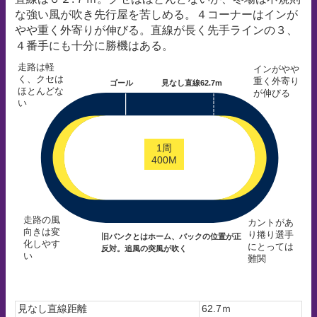
な強い風が吹き先行屋を苦しめる。４コーナーはインが
やや重く外寄りが伸びる。直線が長く先手ラインの３、
４番手にも十分に勝機はある。
走路は軽
インがやや
く、クセは
重く外寄り
ゴール
見なし直線62.7m
ほとんどな
が伸びる
い
1周
400M
走路の風
カントがあ
向きは変
り捲り選手
旧バンクとはホーム、バックの位置が正
化しやす
にとっては
反対。追風の突風が吹く
い
難関
見なし直線距離
62.7ｍ