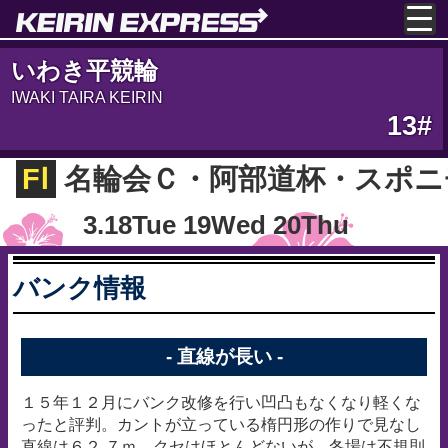
いわき平競輪
IWAKI TAIRA KEIRIN
13#
FⅠ
名輪会Ｃ・阿部道杯・スポニ
3.18Tue 19Wed 20Thu
バンク情報
- 直線が長い -
１５年１２月にバンク改修を行い凹凸もなくなり軽くな
ったと評判。カントが立っている楕円形の作りで見なし
直線は６２.７ｍ。クセはほとんどないが、冬場は不規則